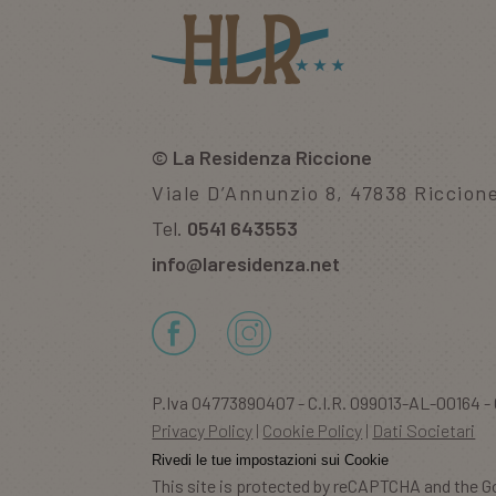
__cf_bm
XSRF-TOKEN
©
La Residenza Riccione
combo_cms_edita_s
Viale D’Annunzio 8, 47838 Riccion
Tel.
0541 643553
CookieScriptConse
info@laresidenza.net
Nome
Provid
Nome
Nome
Provider
P.Iva 04773890407 - C.I.R. 099013-AL-00164 
epuModal
.lares
_ga_XTP8B4M65C
IDE
Google L
Privacy Policy
Cookie Policy
Dati Societari
.doublecl
ent_h
www.l
Rivedi le tue impostazioni sui Cookie
_ga
This site is protected by reCAPTCHA and the G
hcc_uid
www.lare