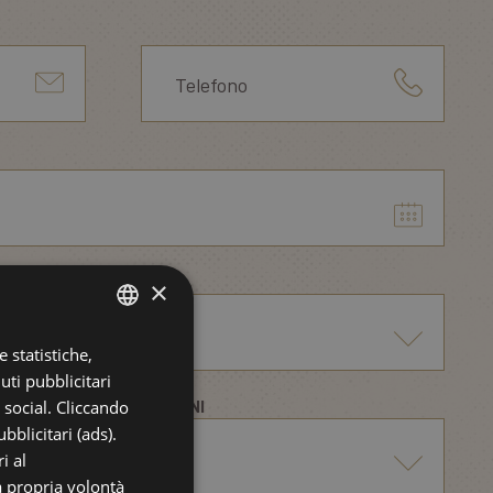
×
 statistiche,
ITALIAN
uti pubblicitari
ENGLISH
i social. Cliccando
BAMBINI
GERMAN
bblicitari (ads).
i al
FRENCH
a propria volontà