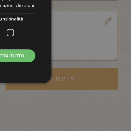
RUSSIAN
rmazioni
clicca qui
unzionalità
ETTA TUTTO
INVIA
e la gestione
ecessario