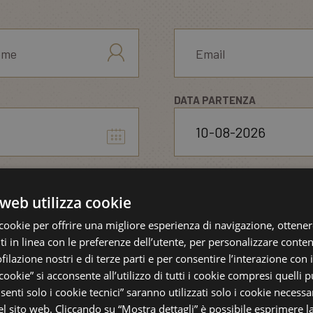
DATA PARTENZA
CAMERE
web utilizza cookie
cookie per offrire una migliore esperienza di navigazione, ottenere
 in linea con le preferenze dell’utente, per personalizzare conten
ofilazione nostri e di terze parti e per consentire l’interazione con 
ADULTI
 cookie” si acconsente all’utilizzo di tutti i cookie compresi quelli pu
Hotel
CAMERA 1
enti solo i cookie tecnici” saranno utilizzati solo i cookie necessar
 sito web. Cliccando su “Mostra dettagli” è possibile esprimere l