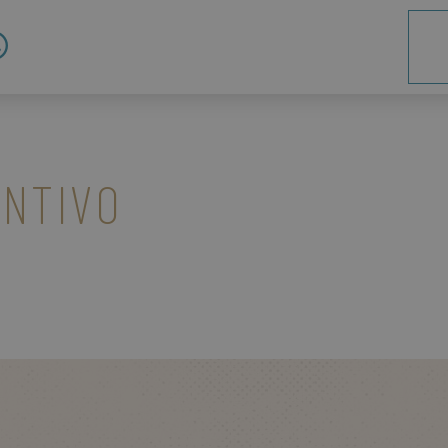
ita
liano
eng
lish
deu
tsch
ENTIVO