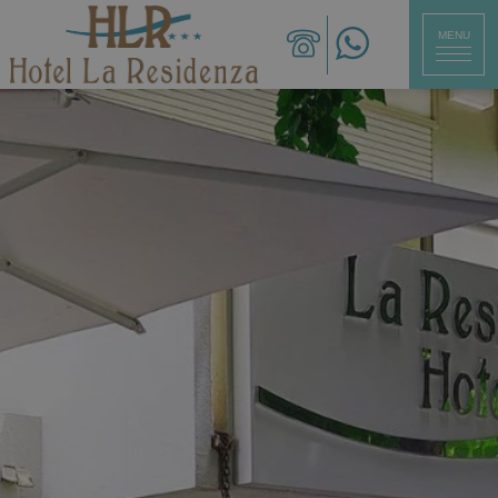
MENU
CHIUDI
ita
eng
deu
Hotel
Camere
Ristorante
Servizi
Spiaggia
Offerte