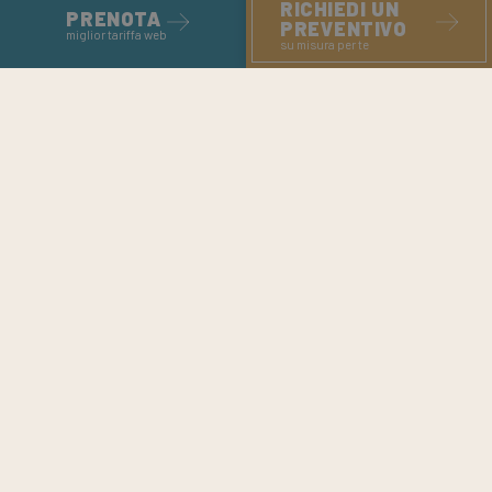
RICHIEDI UN
PRENOTA
PREVENTIVO
miglior tariffa web
su misura per te
fatto con amore dalle persone di