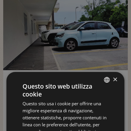
×
PARCHEGGIO
Questo sito web utilizza
garantito
cookie
ITALIAN
Questo sito usa i cookie per offrire una
ENGLISH
migliore esperienza di navigazione,
In Hotel
GERMAN
ottenere statistiche, proporre contenuti in
oppure a 500 metri
linea con le preferenze dell’utente, per
FRENCH