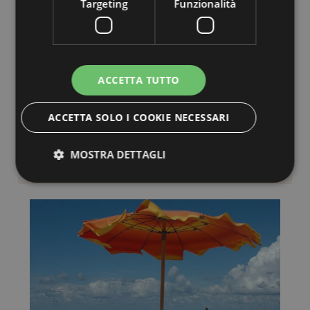
Targeting
Funzionalità
GESTIONE FAMIGLIARE
Romagnoli autentici, curiamo il nostro hotel e i
ACCETTA TUTTO
nostri ospiti dal 1981
ACCETTA SOLO I COOKIE NECESSARI
chi
siamo
MOSTRA DETTAGLI
Strettamente necessari
Performance
Targeting
Funzionalità
I cookie strettamente necessari consentono le
funzionalità principali del sito web come l'accesso
dell'utente e la gestione dell'account. Il sito web non
può essere utilizzato correttamente senza i cookie
strettamente necessari.