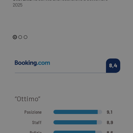
Ro
2025
20
8,4
“Ottimo”
Posizione
9,1
Staff
8,9
Pulizia
8,6