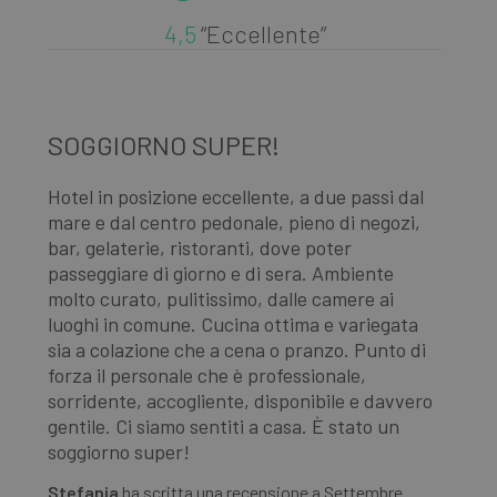
_ga_98FWSF5QEH
.laresidenza.net
1 anno 1
visto prima di
Questo cookie
mese
visitare il sito
viene utilizzato
4,5
“Eccellente”
Web.
da Google
Analytics per
mantenere lo
stato della
sessione.
SOGGIORNO SUPER!
V
R
Hotel in posizione eccellente, a due passi dal
mare e dal centro pedonale, pieno di negozi,
Ot
bar, gelaterie, ristoranti, dove poter
al
passeggiare di giorno e di sera. Ambiente
Il
molto curato,
pulitissimo,
dalle camere ai
di
25
luoghi in comune.
Cucina
ottima e variegata
ec
sia a colazione che a cena o pranzo. Punto di
pu
forza il personale che è professionale,
Pa
sorridente,
accogliente
, disponibile e davvero
ba
gentile. Ci siamo sentiti a casa. È stato un
fa
soggiorno super!
mu
Stefania
ha scritta una recensione a
Settembre