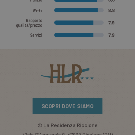
Wi-Fi
8,8
Rapporto
7,9
qualità/prezzo
Servizi
7,9
SCOPRI DOVE SIAMO
©
La Residenza Riccione
Viale D’Annunzio 8, 47838 Riccione (RN)