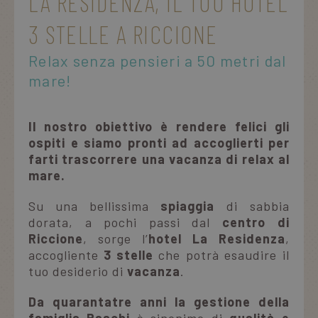
LA RESIDENZA, IL TUO HOTEL
3 STELLE A RICCIONE
Relax senza pensieri a 50 metri dal
mare!
Il nostro obiettivo è rendere felici gli
ospiti e siamo pronti ad accoglierti per
farti trascorrere una vacanza di relax al
mare.
Su una bellissima
spiaggia
di sabbia
dorata, a pochi passi dal
centro di
Riccione
, sorge l’
hotel La Residenza
,
accogliente
3 stelle
che potrà esaudire il
tuo desiderio di
vacanza
.
Da quarantatre anni la gestione della
famiglia Raschi
è sinonimo di
qualità e