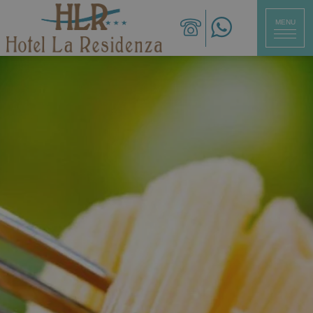
MENU
CHIUDI
ita
eng
deu
Hotel
Camere
Ristorante
Servizi
Spiaggia
Offerte