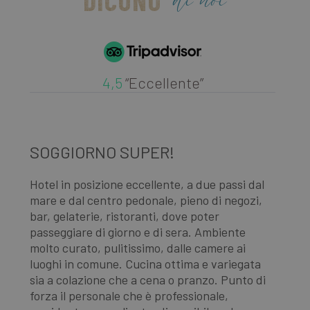
di noi
DICONO
f
a
ri
__cf_bm
29 minuti
Q
Cloudflare Inc.
56
v
.vimeo.com
secondi
p
t
4,5
“Eccellente”
b
v
p
a
e
r
s
SOGGIORNO SUPER!
V
p
W
R
Hotel in posizione eccellente, a due passi dal
XSRF-TOKEN
www.laresidenza.net
1 ora 59
Q
minuti
è
mare e dal centro pedonale, pieno di negozi,
Ot
p
bar, gelaterie, ristoranti, dove poter
l
al
s
passeggiare di giorno e di sera. Ambiente
a
Il
S
molto curato,
pulitissimo,
dalle camere ai
di
F
25
luoghi in comune.
Cucina
ottima e variegata
ec
combo_cms_edita_session
www.laresidenza.net
1 ora 59
Q
sia a colazione che a cena o pranzo. Punto di
minuti
v
pu
p
forza il personale che è professionale,
Pa
u