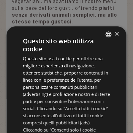
vegetariani, ma adattiamo il nostro menù
sulla base dei loro gusti, offrendo
piatti
senza derivati animali semplici, ma allo
stesso tempo gustosi
.
×
Grazie alla nostra cucina per
Questo sito web utilizza
vegetariani, potrai vivere una vacanza
serena e gustosa
, senza rinunciare alle
cookie
ITALIAN
bontà della tavola italiana. Ti aspettiamo
Questo sito usa i cookie per offrire una
ENGLISH
per farti vivere un'esperienza culinaria
migliore esperienza di navigazione,
senza pensieri!
GERMAN
ottenere statistiche, proporre contenuti in
linea con le preferenze dell’utente, per
FRENCH
Sei
celiaco
o
intollerante a lattosio
,
personalizzare contenuti pubblicitari
lievito
,
uova o altro
?
Nessun problema
!
RUSSIAN
(advertising) e profilazione nostri e di terze
Comunicalo al momento della
parti e per consentire l’interazione con i
prenotazione
; ci prenderemo cura delle
tue esigenze preparando piatti semplici e
social. Cliccando su “Accetta tutti i cookie”
gustosi appositamente per te.
si acconsente all’utilizzo di tutti i cookie
compresi quelli pubblicitari (ads).
Cliccando su “Consenti solo i cookie