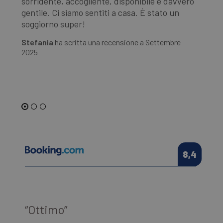
sorridente,
accogliente
, disponibile e davvero
u
ba
s
gentile. Ci siamo sentiti a casa. È stato un
fa
g
c
soggiorno super!
mu
s
g
Stefania
ha scritta una recensione a
Settembre
u
Ro
r
2025
20
c
C
d
CookieScriptConsent
4
Q
CookieScript
settimane
v
.laresidenza.net
2 giorni
d
C
S
r
p
c
c
v
8,4
n
i
c
C
S
f
c
“Ottimo”