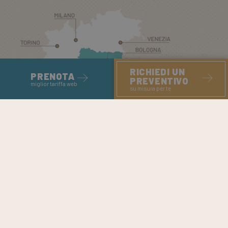
RICHIEDI UN
PRENOTA
PREVENTIVO
miglior tariffa web
su misura per te