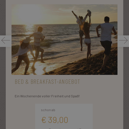
combo_cms_edita_session
www.laresidenza.net
1 Stunde 59
Minuten
CookieScriptConsent
4 Wochen 2
CookieScript
Tage
.laresidenza.net
BED & BREAKFAST-ANGEBOT
Ein Wochenende voller Freiheit und Spaß!
schon ab
€
39,00