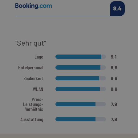
stato della
sessione.
8,4
“Sehr gut”
Lage
9,1
Hotelpersonal
8,9
Sauberkeit
8,6
WLAN
8,8
Preis-
Leistungs-
7,9
Verhältnis
Ausstattung
7,9