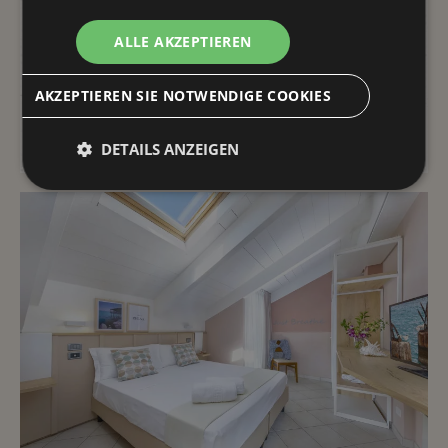
Meer
ALLE AKZEPTIEREN
AKZEPTIEREN SIE NOTWENDIGE COOKIES
DETAILS
DETAILS ANZEIGEN
Unbedingt erforderlich
Performance
Targeting
Funktionalität
Unbedingt erforderliche Cookies ermöglichen
wesentliche Kernfunktionen der Website wie die
Benutzeranmeldung und die Kontoverwaltung.
Ohne die unbedingt erforderlichen Cookies kann die
Website nicht ordnungsgemäß verwendet werden.
Name
Anbieter / Domäne
Ablaufdatum
_GRECAPTCHA
5 Monate 3
Google LLC
Wochen
www.google.com