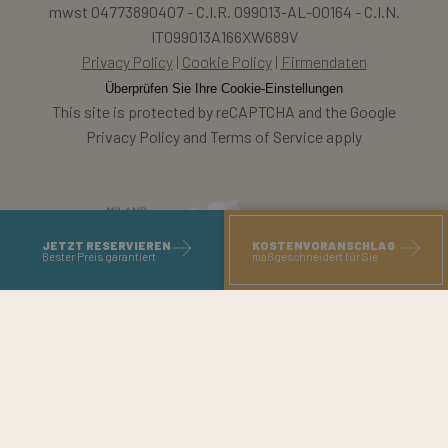
mwst 04773890407 - C.I.R. 099013-AL-00164 - C.I.N.
IT099013A166XW689V
Privacy Policy
Cookie Policy
Firmendaten
Überprüfen Sie Ihre Cookie-Einstellungen
This site is protected by reCAPTCHA and the Google
Privacy Policy and Terms of Service apply
JETZT RESERVIEREN
KOSTENVORANSCHLAG
Bester Preis garantiert
maßgeschneidert für Sie