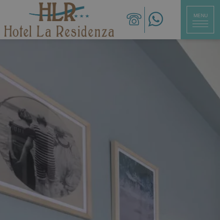
MENU
SCHLIESSEN
ita
eng
deu
Hotel
Zimmer
Küche
Service
Strand
Angebote