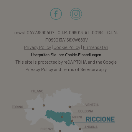
combo_cms_edita_session
www.laresidenza.net
1 Stunde 59
mwst 04773890407 - C.I.R. 099013-AL-00164 - C.I.N.
Minuten
IT099013A166XW689V
Privacy Policy
Cookie Policy
Firmendaten
Überprüfen Sie Ihre Cookie-Einstellungen
This site is protected by reCAPTCHA and the Google
Privacy Policy and Terms of Service apply
CookieScriptConsent
4 Wochen 2
CookieScript
Tage
.laresidenza.net