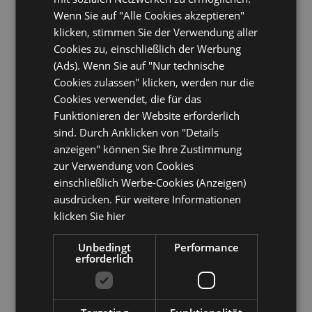
4,5
“Ausgezeichnet”
Wenn Sie auf "Alle Cookies akzeptieren"
klicken, stimmen Sie der Verwendung aller
Cookies zu, einschließlich der Werbung
(Ads). Wenn Sie auf "Nur technische
Ausgezeichnet!
A
Cookies zulassen" klicken, werden nur die
Cookies verwendet, die für das
es
Ein ausgezeichnetes Familienhotel, in welches
Ei
Funktionieren der Website erforderlich
wir immer wieder gerne und vor allem seit
wi
sind. Durch Anklicken von "Details
Jahren wiederkommen! Das Hotel liegt nur
Ja
anzeigen" können Sie Ihre Zustimmung
200m vom Strand und der Einkaufsmeile
20
zur Verwendung von Cookies
entfernt. Das Essen ist ausgezeichnet. Das
en
einschließlich Werbe-Cookies (Anzeigen)
Hotel verfügt ausserdem über Parkplätze,
Ho
ausdrücken. Für weitere Informationen
zu
falls man mit dem Auto anreisen sollte. Nur zu
fa
klicken Sie hier
empfehlen!
em
Unbedingt
Performance
an
annaritasandra
hat eine Bewertung geschrieben an
an
erforderlich
März 2015
Mä