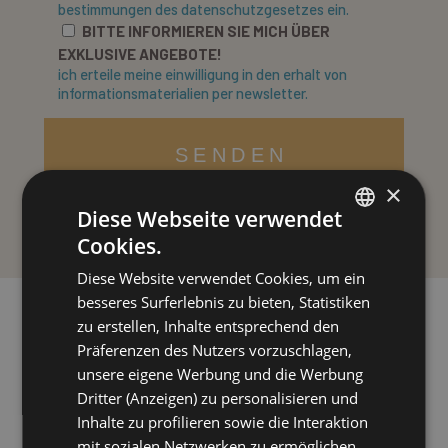
bestimmungen des datenschutzgesetzes ein.
BITTE INFORMIEREN SIE MICH ÜBER
EXKLUSIVE ANGEBOTE!
ich erteile meine einwilligung in den erhalt von
informationsmaterialien per newsletter.
SENDEN
×
Diese Webseite verwendet
Cookies.
ITALIAN
Diese Website verwendet Cookies, um ein
ENGLISH
besseres Surferlebnis zu bieten, Statistiken
GERMAN
unsere Gäste
zu erstellen, Inhalte entsprechend den
DAS SAGEN
Präferenzen des Nutzers vorzuschlagen,
FRENCH
unsere eigene Werbung und die Werbung
RUSSIAN
Dritter (Anzeigen) zu personalisieren und
Inhalte zu profilieren sowie die Interaktion
mit sozialen Netzwerken zu ermöglichen.